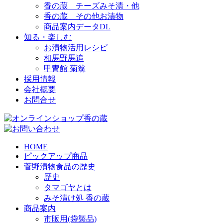
香の蔵 チーズみそ漬・他
香の蔵 その他お漬物
商品案内データDL
知る・楽しむ
お漬物活用レシピ
相馬野馬追
甲冑館 菊翁
採用情報
会社概要
お問合せ
HOME
ピックアップ商品
菅野漬物食品の歴史
歴史
タマゴヤとは
みそ漬け処 香の蔵
商品案内
市販用(袋製品)