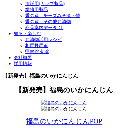
市販用(カップ製品)
業務用製品
香の蔵 チーズみそ漬・他
香の蔵 その他お漬物
商品案内データDL
知る・楽しむ
お漬物活用レシピ
相馬野馬追
甲冑館 菊翁
会社概要
採用情報
【新発売】福島のいかにんじん
【新発売】福島のいかにんじん
福島のいかにんじんPOP