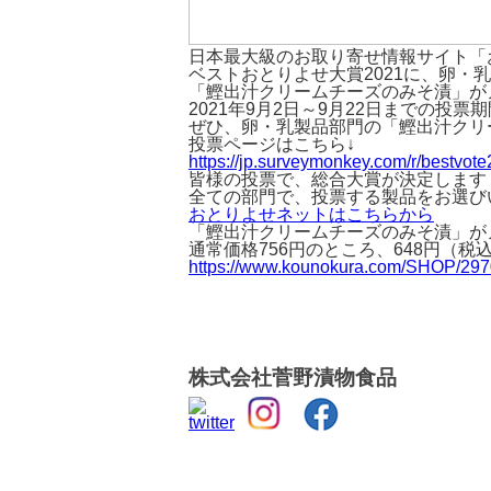
日本最大級のお取り寄せ情報サイト「
ベストおとりよせ大賞2021に、卵・
「鰹出汁クリームチーズのみそ漬」が
2021年9月2日～9月22日までの投票
ぜひ、卵・乳製品部門の「鰹出汁クリ
投票ページはこちら↓
https://jp.surveymonkey.com/r/bestvot
皆様の投票で、総合大賞が決定します
全ての部門で、投票する製品をお選び
おとりよせネットはこちらから
「鰹出汁クリームチーズのみそ漬」が
通常価格756円のところ、648円（
https://www.kounokura.com/SHOP/297
株式会社菅野漬物食品