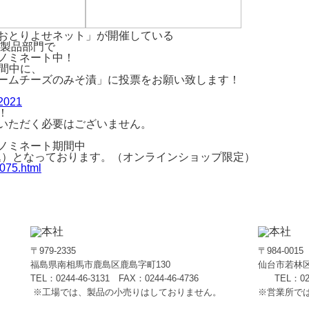
おとりよせネット」が開催している
乳製品部門で
ノミネート中！
期間中に、
ームチーズのみそ漬」に投票をお願い致します！
e2021
！
いただく必要はございません。
ノミネート期間中
税込）となっております。（オンラインショップ限定）
075.html
〒979-2335
〒984-0015
福島県南相馬市鹿島区鹿島字町130
仙台市若林区
TEL：0244-46-3131 FAX：0244-46-4736
TEL：022-
※工場では、製品の小売りはしておりません。
※営業所で